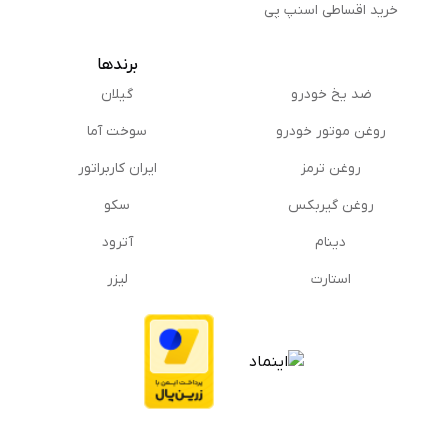
خرید اقساطی اسنپ پی
برندها
ضد یخ خودرو
گیلان
روغن موتور خودرو
سوخت آما
روغن ترمز
ایران کاربراتور
روغن گیربكس
سکو
دینام
آترود
استارت
لیزر