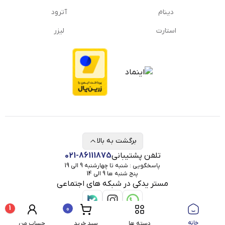
دینام
آترود
استارت
لیزر
برگشت به بالا
تلفن پشتیبانی
021-86111875
پاسخگویی : شنبه تا چهارشنبه 9 الی 19
پنج شنبه ها 9 الی 14
مستر یدکی در شبکه های اجتماعی
1
0
خانه
دسته ها
سبد خرید
حساب من