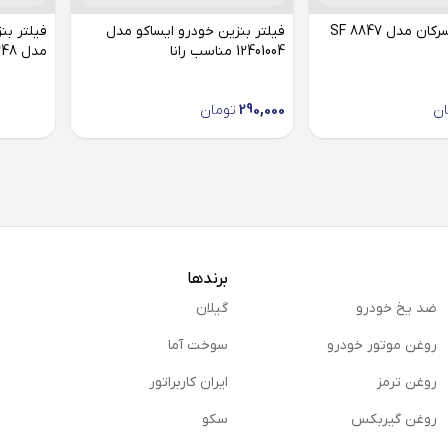
فیلتر بنزین سرکان مدل SF 8847
فیلتر بنزین خودرو ایساکو مدل
12401004 مناسب رانا
مدل KL 248 مناسب رانا
ان
290,000
تومان
برندها
ضد یخ خودرو
گیلان
روغن موتور خودرو
سوخت آما
روغن ترمز
ایران کاربراتور
روغن گیربكس
سکو