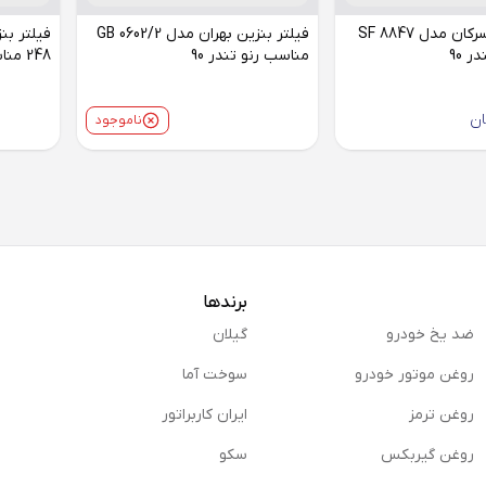
فیلتر بنزین سرکان مدل SF 8847
فیلتر بنزین بهران مدل GB 0602/2
 90
مناسب رنو تندر 90
248 مناسب رنو تندر 90
ان
ناموجود
برندها
ضد یخ خودرو
گیلان
روغن موتور خودرو
سوخت آما
روغن ترمز
ایران کاربراتور
روغن گیربكس
سکو