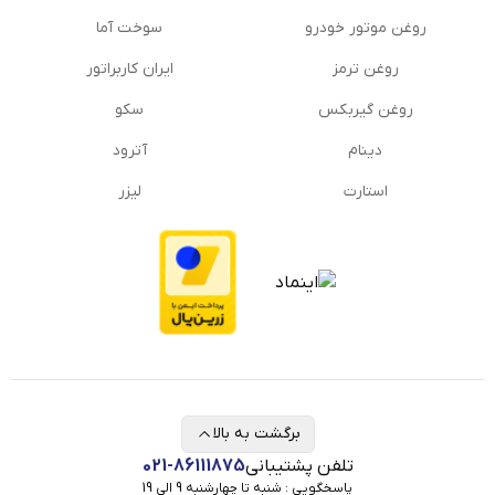
روغن موتور خودرو
سوخت آما
روغن ترمز
ایران کاربراتور
روغن گیربكس
سکو
دینام
آترود
استارت
لیزر
برگشت به بالا
تلفن پشتیبانی
021-86111875
پاسخگویی : شنبه تا چهارشنبه 9 الی 19