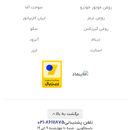
روغن موتور خودرو
سوخت آما
روغن ترمز
ایران کاربراتور
روغن گیربكس
سکو
دینام
آترود
استارت
لیزر
برگشت به بالا
تلفن پشتیبانی
021-86111875
پاسخگویی : شنبه تا چهارشنبه 9 الی 19