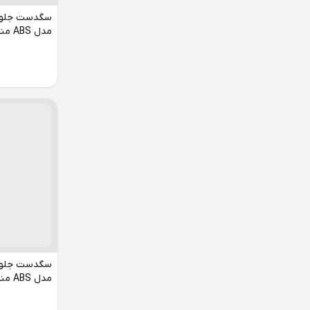
پراید
مدل ABS مناسب ساینا
تندر
تیبا
دنا
رانا
ساندرو
ساینا
سمند
سورن
کوییک
مدل ABS مناسب پراید