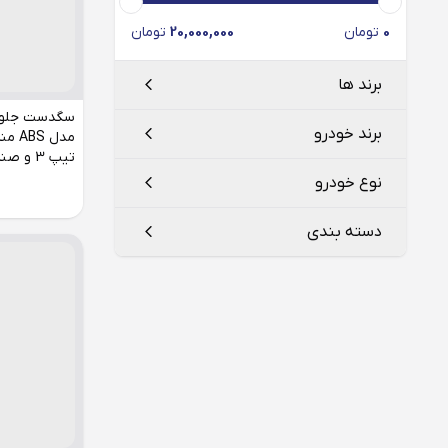
0
تومان
20,000,000
تومان
برند ها
برند خودرو
تیپ 3 و صندوقدار V20
تلدا
Telda
نوع خودرو
طوس
Toos
ایران خودرو
دسته بندی
پژو
206
رنو
207
سگدست
سایپا
405
استپ وی
پارس