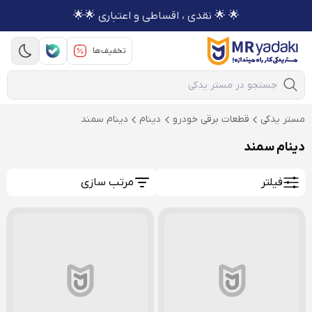
🌟 🌟 نقدی ، اقساطی و اعتباری 🌟🌟
تخفیف‌ها
Mobile Search
مستر یدکی
قطعات برقی خودرو
دینام
دینام سمند
دینام سمند
فیلتر
مرتب سازی