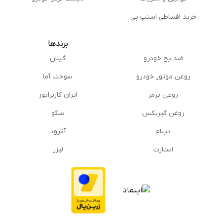
خرید اقساطی اسنپ پی
برندها
ضد یخ خودرو
گیلان
روغن موتور خودرو
سوخت آما
روغن ترمز
ایران کاربراتور
روغن گیربكس
سکو
دینام
آترود
استارت
لیزر