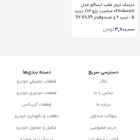
دیسک ترمز عقب ایساکو مدل
0670500107 مناسب پژو 206 تیپ
5 ، تیپ 6 و صندوقدار V2،V8,V9
3,700,000
تومان
دسترسی سریع
دسته بندی‌ها
بلاگ
قطعات مصرفی خودرو
تماس با ما
قطعات موتوری خودرو
درباره ما
قطعات گیربکس
سوالات متداول
نظافت و نگهداری خودرو
حریم خصوصی
مكمل و محلول خودرو
قوانین و مقررات
دیسک ترمز خودرو