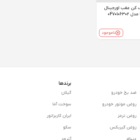
 کن عقب اورجینال
هایما HAIMA مدل 0470106302
ناموجود
برندها
ضد یخ خودرو
گیلان
روغن موتور خودرو
سوخت آما
روغن ترمز
ایران کاربراتور
روغن گیربكس
سکو
دینام
آترود