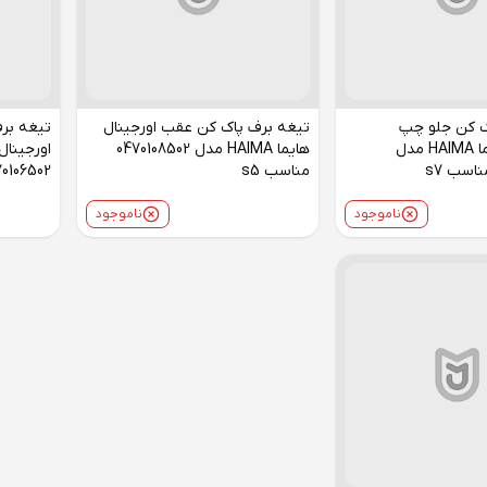
ک کن جلو چپ
تیغه برف پاک کن عقب اورجینال
تیغه بر
اورجینال هایما HAIMA مدل
هایما HAIMA مدل 0470108502
مناسب s5
0470106502 منا
ناموجود
ناموجود