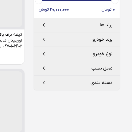
0
تومان
20,000,000
تومان
برند ها
تیغه برف پا
برند خودرو
0470106402 مناسب s7
هایما
Haima
نوع خودرو
هایما
محل نصب
هایما s5
دسته بندی
هایما s7
شیشه جلو
شیشه عقب
تیغه برف پاک کن