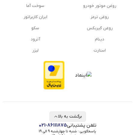
روغن موتور خودرو
سوخت آما
روغن ترمز
ایران کاربراتور
روغن گیربكس
سکو
دینام
آترود
استارت
لیزر
برگشت به بالا
تلفن پشتیبانی
021-86111875
پاسخگویی : شنبه تا چهارشنبه 9 الی 19