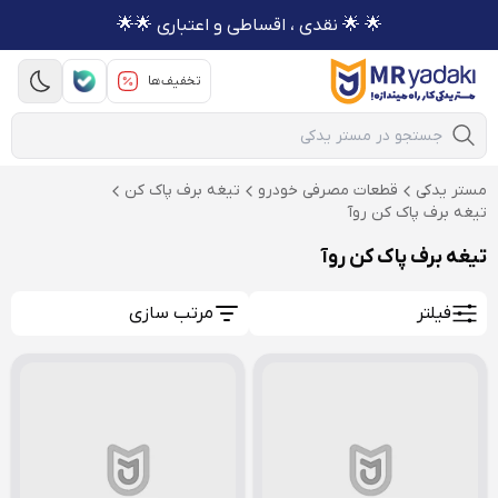
🌟 🌟 نقدی ، اقساطی و اعتباری 🌟🌟
تخفیف‌ها
Mobile Search
مستر یدکی
قطعات مصرفی خودرو
تیغه برف پاک کن
تیغه برف پاک کن روآ
تیغه برف پاک کن روآ
فیلتر
مرتب سازی