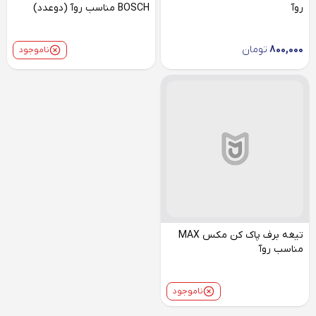
روآ
BOSCH مناسب روآ (دوعدد)
800,000
تومان
ناموجود
تیغه برف پاک کن مکس MAX
مناسب روآ
ناموجود