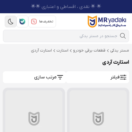
🌟 🌟 نقدی ، اقساطی و اعتباری 🌟🌟
تخفیف‌ها
Mobile Search
مستر یدکی
قطعات برقی خودرو
استارت
استارت آردی
استارت آردی
فیلتر
مرتب سازی