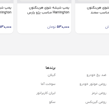
وی هرینگتون
پمپ شیشه شوی هرینگتون
پمپ شی
Harrington مناسب پژو پارس
Harrington مناسب 
ان
530,000
تومان
530,000
برندها
ضد یخ خودرو
گیلان
روغن موتور خودرو
سوخت آما
روغن ترمز
ایران کاربراتور
روغن گیربكس
سکو