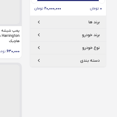
0
تومان
20,000,000
تومان
برند ها
پمپ شیشه ش
برند خودرو
هاچبک
هارینگتون
Harrington
نوع خودرو
630,000
توما
ایران خودرو
دسته بندی
پژو
206
سایپا
207
پمپ شیشه شوی
405
پارس
پراید