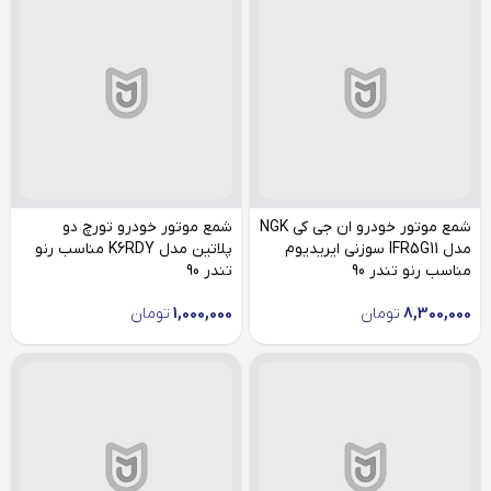
شمع موتور خودرو ان جی کی NGK
شمع موتور خودرو تورچ دو
مدل IFR5G11 سوزنی ایریدیوم
پلاتین مدل K6RDY مناسب رنو
مناسب رنو تندر 90
تندر 90
8,300,000
تومان
1,000,000
تومان