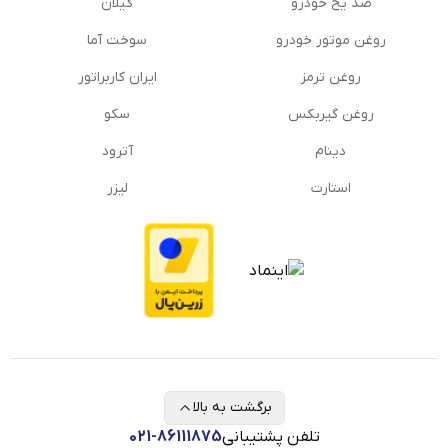
ضد یخ خودرو
گیلان
روغن موتور خودرو
سوخت آما
روغن ترمز
ایران کاربراتور
روغن گیربكس
سکو
دینام
آترود
استارت
لیزر
برگشت به بالا
تلفن پشتیبانی
021-86111875