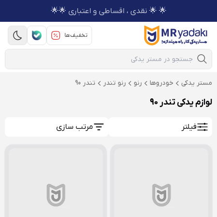
🌟 🌟 نقدی ، اقساطی و اعتباری 🌟🌟
تخفیف‌ها
Mobile Search
مستر یدکی
خودروها
رنو
رنو تندر
تندر 90
لوازم یدکی تندر 90
فیلتر
مرتب سازی