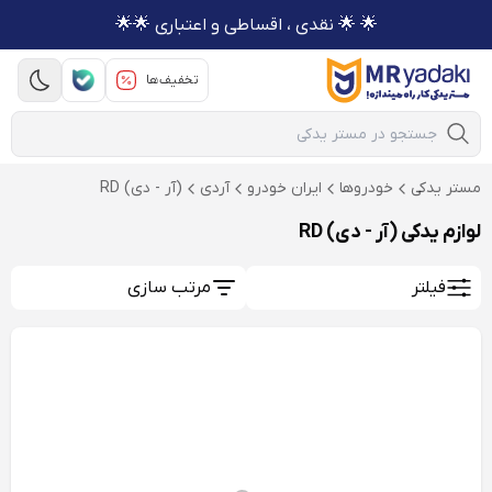
🌟 🌟 نقدی ، اقساطی و اعتباری 🌟🌟
تخفیف‌ها
Mobile Search
مستر یدکی
خودروها
ایران خودرو
آردی
(آر - دی) RD
لوازم یدکی (آر - دی) RD
فیلتر
مرتب سازی